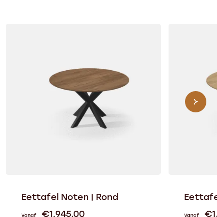
Eettafel Noten | Rond
Eettafe
€
1.945,00
€
1
Vanaf
Vanaf