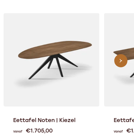
Eettafel Noten | Kiezel
Eettafe
€
1.705,00
€
1
Vanaf
Vanaf