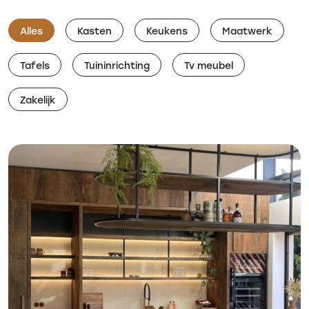
Alles
Kasten
Keukens
Maatwerk
Tafels
Tuininrichting
Tv meubel
Zakelijk