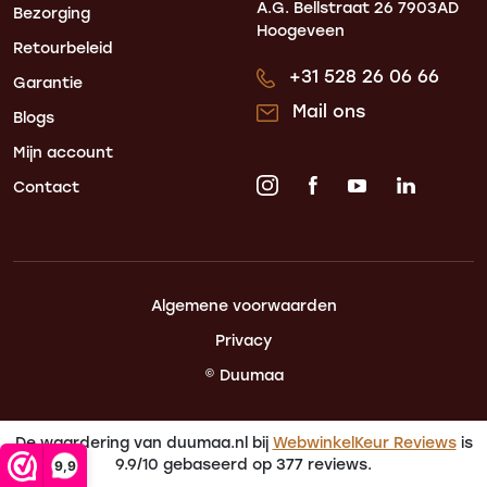
A.G. Bellstraat 26
7903AD
Bezorging
Hoogeveen
Retourbeleid
+31 528 26 06 66
Garantie
Mail ons
Blogs
Mijn account
Contact
Algemene voorwaarden
Privacy
© Duumaa
De waardering van duumaa.nl bij
WebwinkelKeur Reviews
is
9.9/10 gebaseerd op 377 reviews.
9,9