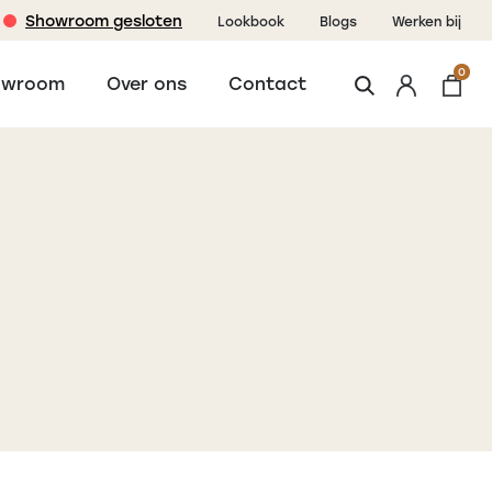
Showroom gesloten
Lookbook
Blogs
Werken bij
0
owroom
Over ons
Contact