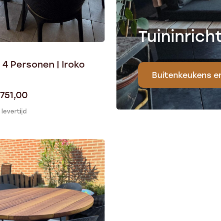
Tuininric
 4 Personen | Iroko
Buitenkeukens e
.751,00
levertijd