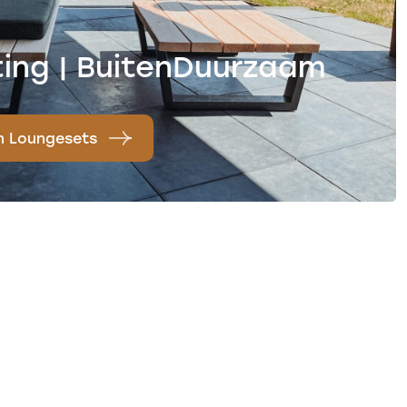
hting | BuitenDuurzaam
n Loungesets