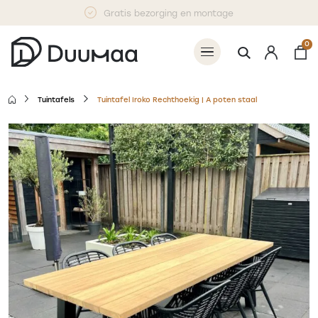
Gratis bezorging en montage
0
Tuintafels
Tuintafel Iroko Rechthoekig | A poten staal