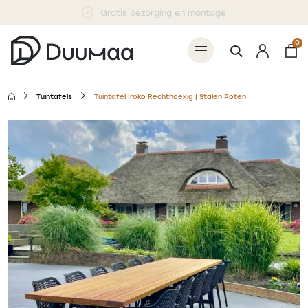
Gratis bezorging en montage
0
Tuintafels
Tuintafel Iroko Rechthoekig | Stalen Poten