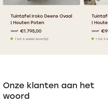
Tuintafel Iroko Deens Ovaal
Tuintaf
| Houten Poten
| Hout
€
1.795,00
€
9
Vanaf
Vanaf
1 tot 4 weken levertijd
1 tot 3 
Onze klanten aan het
woord