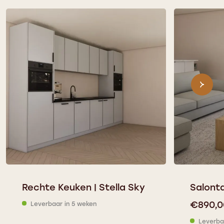
Rechte Keuken | Stella Sky
Salonta
€
890,0
Leverbaar in 5 weken
Leverba