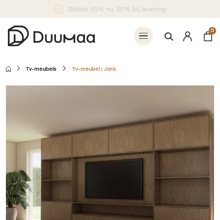
Betaal 50% nu, 50% bij levering
0
Tv-meubels
Tv-meubel | Jara