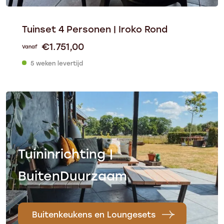
Tuinset 4 Personen | Iroko Rond
€
1.751,00
Vanaf
5 weken levertijd
Tuininrichting |
BuitenDuurzaam
Buitenkeukens en Loungesets