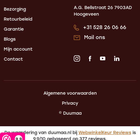
A.G. Bellstraat 26
7903AD
Bezorging
Hoogeveen
Retourbeleid
+31 528 26 06 66
Garantie
Mail ons
Blogs
Mijn account
Contact
Algemene voorwaarden
Privacy
© Duumaa
De waardering van duumaa.nl bij
WebwinkelKeur Reviews
is
9.9/10 gebaseerd op 377 reviews.
9,9