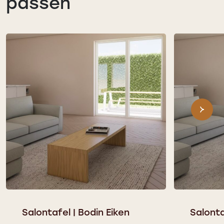
passen
Salontafel | Bodin Eiken
Salont