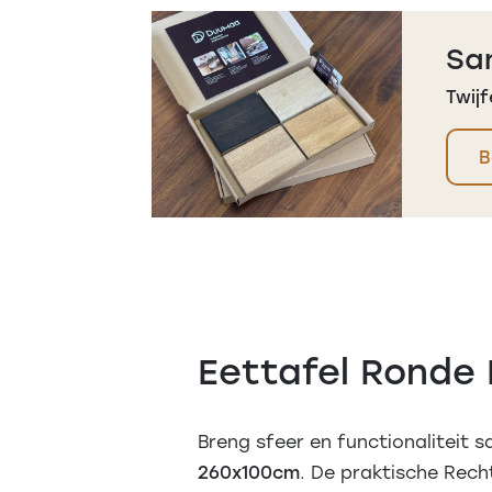
Sa
Twijf
B
Eettafel Ronde 
Breng sfeer en functionaliteit 
260x100cm
. De praktische Rech