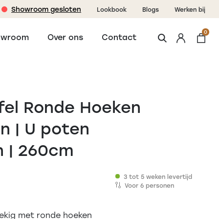
Showroom gesloten
Lookbook
Blogs
Werken bij
0
owroom
Over ons
Contact
fel Ronde Hoeken
n | U poten
n | 260cm
3 tot 5 weken levertijd
Voor 6 personen
ekig met ronde hoeken