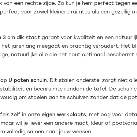
k van een rechte zijde. Zo kun je hem perfect tegen 
perfect voor zowel kleinere ruimtes als een gezellig m
n 3 cm dik
staat garant voor kwaliteit en een natuurlijk
 het jarenlang meegaat en prachtig veroudert. Het b
ge, natuurlijke olie die het hout optimaal beschermt
t op
U poten schuin
. Dit stalen onderstel zorgt niet a
 stabiliteit en beenruimte rondom de tafel. De schuin
voudig om stoelen aan te schuiven zonder dat de pot
els zelf in onze
eigen werkplaats
, met oog voor det
n, maar wil je liever een andere maat, kleur of pootvar
em volledig samen naar jouw wensen.