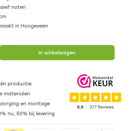
sief noten
0cm
aakt in Hoogeveen
In winkelwagen
én productie
 materialen
ezorging en montage
0% nu, 50% bij levering