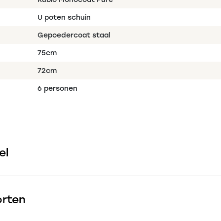
U poten schuin
Gepoedercoat staal
75cm
72cm
6 personen
el
orten