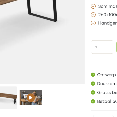
3cm mas
260x10
Handgem
Ontwerp 
Duurzame
Gratis b
Betaal 5