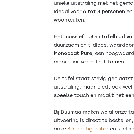
unieke uitstraling met het gema
Ideaal voor
6
tot 8 personen
en 
woonkeuken.
Het
massief noten tafelblad va
duurzaam en tijdloos, waardoor
Monocoat Pure
, een hoogwaardi
mooi naar voren laat komen.
De tafel staat stevig geplaats
uitstraling, maar biedt ook veel
speelse touch en maakt het een
Bij Duumaa maken we al onze taf
uitvoering is direct te bestelle
onze
3D-configurator
en stel h