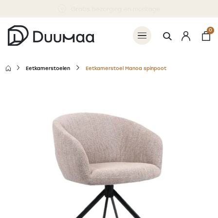
Betaal 50% nu, 50% bij levering
0
Eetkamerstoelen
Eetkamerstoel Manoa spinpoot