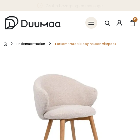
Betaal 50% nu, 50% bij levering
0
Eetkamerstoelen
Eetkamerstoel Boby houten vierpoot